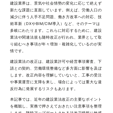
建設業界は、景気や社会情勢の変化に応じて絶えず
新たな課題に直面しています。例えば、労働人口の
減少に伴う人手不足問題、働き方改革への対応、技
術革新（
DX
や
BIM/CIM
導入）など、そのテーマは
多岐にわたります。これらに対応するために、建設
業法や関連法規も随時改正が行われ、業界として取
り組むべき事項が年々増加・複雑化しているのが実
情です。
建設業法の改正は、建設業許可や経営事項審査、下
請との契約、労働環境整備など多方面に影響を及ぼ
します。改正内容を理解していないと、工事の受注
や事業運営に支障を来し、場合によっては重大な違
反行為に発展するリスクもあります。
本記事では、近年の建設業法改正の主要なポイント
を概観し、実務で押さえておきたい注意事項を整理
します。随時アップデートされる法改正情報に敏感