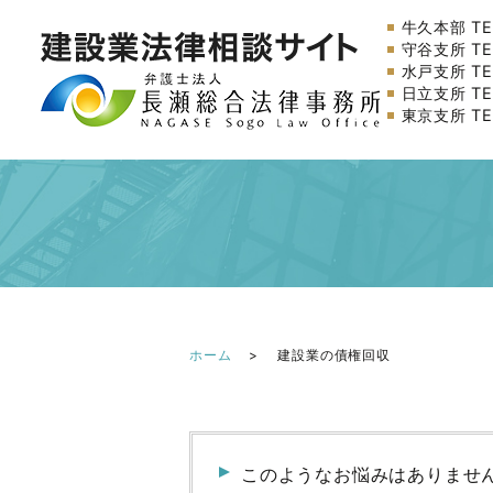
牛久本部 TEL
守谷支所 TEL
水戸支所 TEL
日立支所 TEL
東京支所 TEL
ホーム
建設業の債権回収
このようなお悩みはありませ